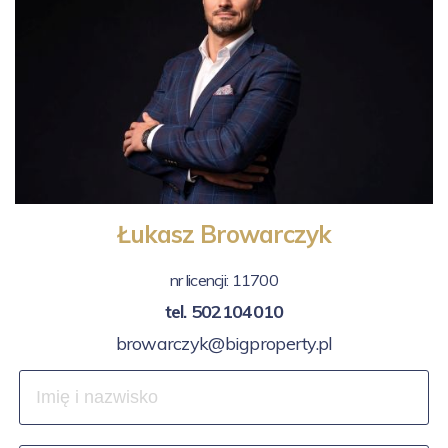
Łukasz Browarczyk
nr licencji: 11700
tel.
502104010
browarczyk@bigproperty.pl