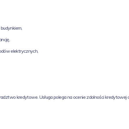
d budynkiem,
ancję,
odów elektrycznych,
two kredytowe. Usługa polega na ocenie zdolności kredytowej o