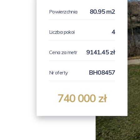
80.95 m2
Powierzchnia
4
Liczba pokoi
9141.45 zł
Cena za metr
BH08457
Nr oferty
740 000 zł