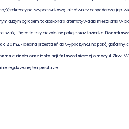
o część rekreacyjno-wypoczynkową, ale również gospodarczą (np. wi
nym dużym ogrodem, to doskonała alternatywa dla mieszkania w bloku
 szafę. Piętro to trzy niezależne pokoje oraz łazienka.
Dodatkowo 
ok. 20 m2
- idealna przestrzeń do wypoczynku, na pokój gościnny, 
mpie ciepła oraz instalacji fotowoltaicznej o mocy 4,7kw
. W
alnie regulowanej temperaturze.