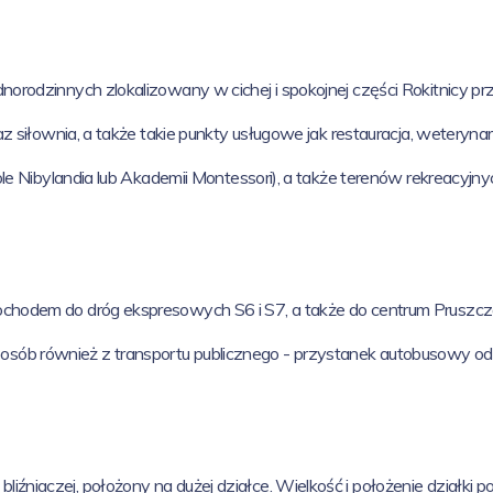
orodzinnych zlokalizowany w cichej i spokojnej części
Rokitnicy pr
az siłownia, a także takie punkty usługowe jak restauracja, weteryna
le Nibylandia lub Akademii Montessori), a także terenów rekreacyjnych
chodem do dróg ekspresowych S6 i S7, a także do centrum Pruszcz
b również z transportu publicznego - przystanek autobusowy odda
niaczej, położony na dużej działce. Wielkość i położenie działki 