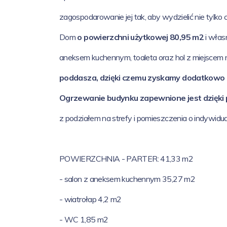
zagospodarowanie jej tak, aby wydzielić nie tylk
Dom
o powierzchni użytkowej 80,95 m2
i włas
aneksem kuchennym, toaleta oraz hol z miejscem na
poddasza, dzięki czemu zyskamy dodatkowo 
Ogrzewanie budynku zapewnione jest dzięki po
z podziałem na strefy i pomieszczenia o indywidu
POWIERZCHNIA - PARTER: 41,33 m2
- salon z aneksem kuchennym 35,27 m2
- wiatrołap 4,2 m2
- WC 1,85 m2