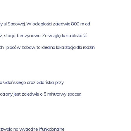
zy ul Sadowej.
W odległości zaledwie 800 m od
rz, stacja, benzynowa. Ze względu na bliskość
 i placów zabaw, to idealna lokalizacja dla rodzin
a Gdańskiego oraz Gdańska, przy
lony jest zaledwie o 5 minutowy spacer,
pozwala na wygodne i funkcjonalne