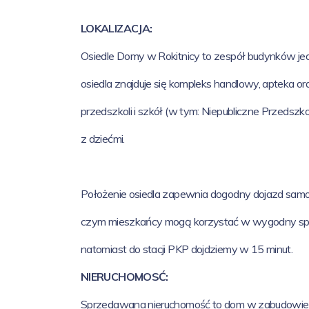
LOKALIZACJA:
Osiedle Domy w Rokitnicy to zespół budynków jedn
osiedla znajduje się kompleks handlowy, apteka or
przedszkoli i szkół (w tym: Niepubliczne Przedszko
z dziećmi.
Położenie osiedla zapewnia dogodny dojazd samo
czym mieszkańcy mogą korzystać w wygodny sposó
natomiast do stacji PKP dojdziemy w 15 minut.
NIERUCHOMOSĆ:
Sprzedawana nieruchomość to dom w zabudowie bliź