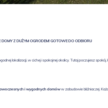
E DOMY Z DUŻYM OGRODEM!
GOTOWE DO ODBIORU
j lokalizacji, w cichej i spokojnej okolicy. Tutaj poczujesz spokój
owoczesnych i wygodnych domów
w zabudowie bliźniaczej. Każd