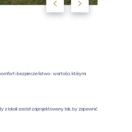
, komfort i bezpieczeństwo- wartości, którymi
y z lokali został zaprojektowany tak, by zapewnić