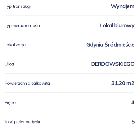
Wynajem
Typ transakcji
Lokal biurowy
Typ nieruchomości
Gdynia Śródmieście
Lokalizacja
DERDOWSKIEGO
Ulica
31.20 m2
Powierzchnia całkowita
4
Piętro
5
Ilość pięter budynku