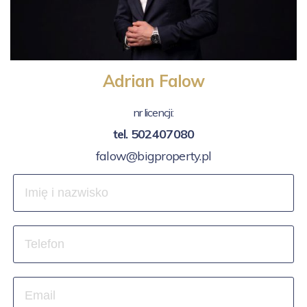
Adrian Falow
nr licencji:
tel.
502407080
falow@bigproperty.pl