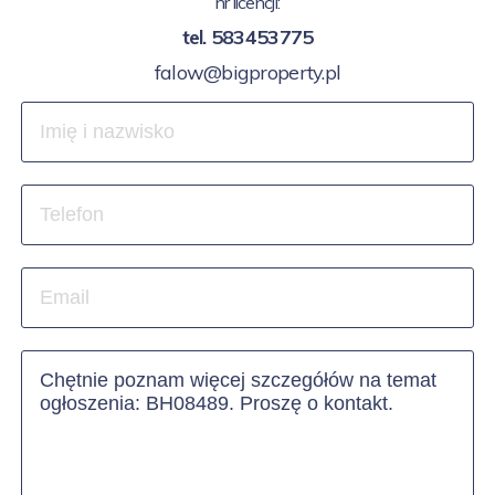
nr licencji:
tel.
583453775
falow@bigproperty.pl