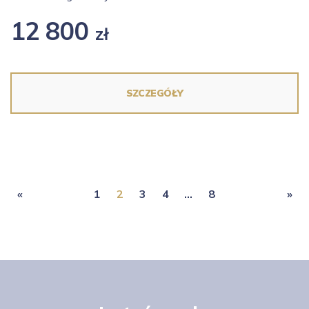
12 800
zł
SZCZEGÓŁY
«
1
2
3
4
…
8
»