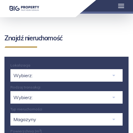
Znajdź nieruchomość
Lokalizacja
Rodzaj transakcji
Typ nieruchomości
2
Powierzchnia
[m
]